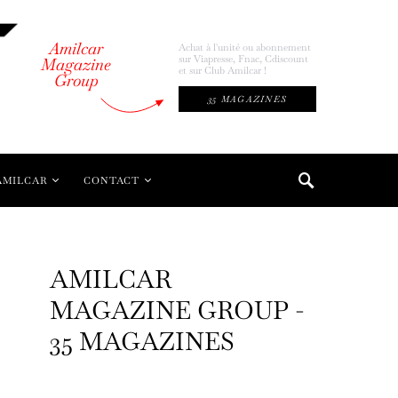
Amilcar
Achat à l'unité ou abonnement
sur Viapresse, Fnac, Cdiscount
Magazine
et sur Club Amilcar !
Group
35 MAGAZINES
AMILCAR
CONTACT
AMILCAR
MAGAZINE GROUP -
35 MAGAZINES