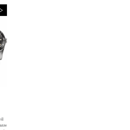
il
ntre