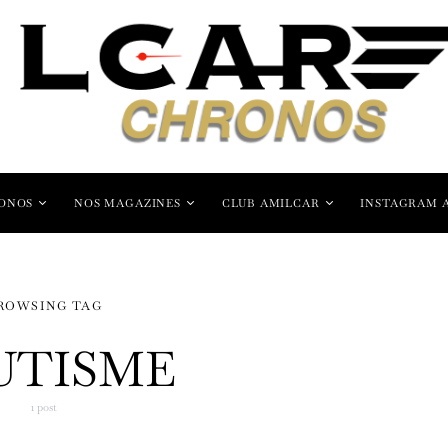
ONOS
NOS MAGAZINES
CLUB AMILCAR
INSTAGRAM 
ROWSING TAG
UTISME
1 post