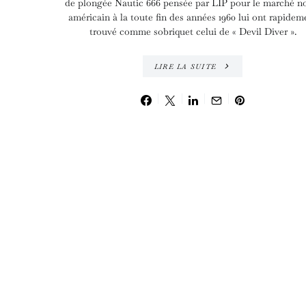
de plongée Nautic 666 pensée par LIP pour le marché n
américain à la toute fin des années 1960 lui ont rapidem
trouvé comme sobriquet celui de « Devil Diver ».
LIRE LA SUITE