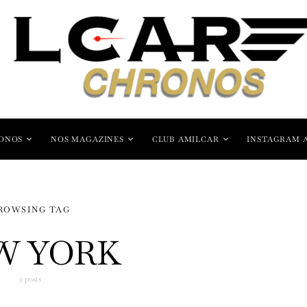
ONOS
NOS MAGAZINES
CLUB AMILCAR
INSTAGRAM 
ROWSING TAG
W YORK
2 posts