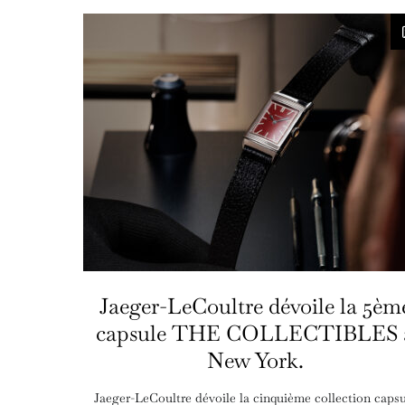
Jaeger-LeCoultre dévoile la 5èm
capsule THE COLLECTIBLES 
New York.
Jaeger-LeCoultre dévoile la cinquième collection capsu