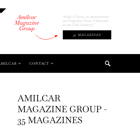
Amilcar
Achat à l'unité ou abonnement
sur Viapresse, Fnac, Cdiscount
Magazine
et sur Club Amilcar !
Group
35 MAGAZINES
AMILCAR
CONTACT
AMILCAR
MAGAZINE GROUP -
35 MAGAZINES