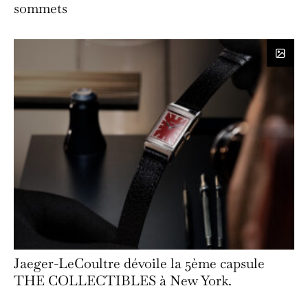
sommets
Jaeger-LeCoultre dévoile la 5ème capsule
THE COLLECTIBLES à New York.