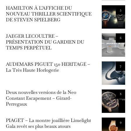
HAMILTON À L’AFFICHE DU
5
NOUVEAU THRILLER SCIENTIFIQUE
DE STEVEN SPIELBERG
JAEGER LECOULTRE –
6
PRÉSENTATION DU GARDIEN DU
TEMPS PERPÉTUEL
AUDEMARS PIGUET 150 HERITAGE –
7
La Très Haute Horlogerie
Deux nouvelles versions de la Neo
8
Constant Escapement – Girard-
Perregaux
PIAGET – La montre joaillière Limelight
9
Gala revêt ses plus beaux atours