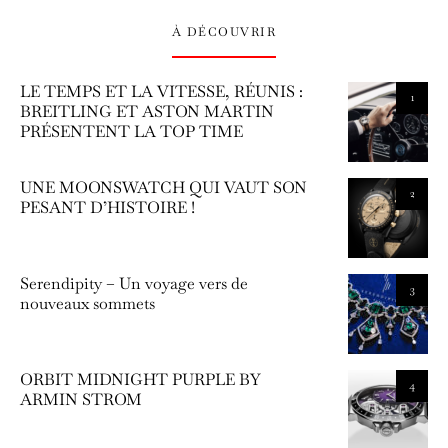
À DÉCOUVRIR
LE TEMPS ET LA VITESSE, RÉUNIS :
1
BREITLING ET ASTON MARTIN
PRÉSENTENT LA TOP TIME
UNE MOONSWATCH QUI VAUT SON
2
PESANT D’HISTOIRE !
Serendipity – Un voyage vers de
3
nouveaux sommets
ORBIT MIDNIGHT PURPLE BY
4
ARMIN STROM