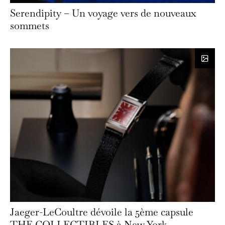
Serendipity – Un voyage vers de nouveaux
sommets
Jaeger-LeCoultre dévoile la 5ème capsule
THE COLLECTIBLES à New York.