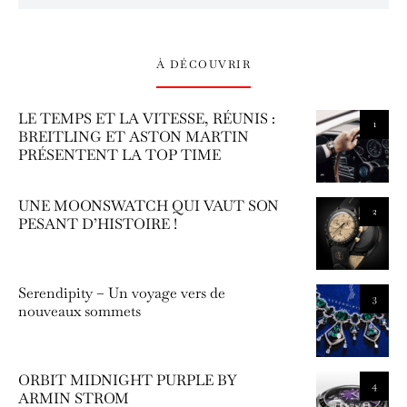
À DÉCOUVRIR
LE TEMPS ET LA VITESSE, RÉUNIS :
1
BREITLING ET ASTON MARTIN
PRÉSENTENT LA TOP TIME
UNE MOONSWATCH QUI VAUT SON
2
PESANT D’HISTOIRE !
Serendipity – Un voyage vers de
3
nouveaux sommets
ORBIT MIDNIGHT PURPLE BY
4
ARMIN STROM