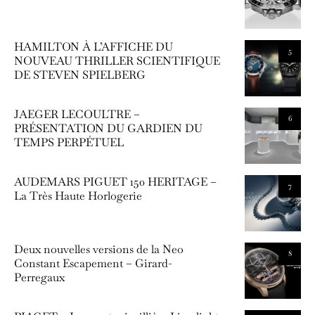
HAMILTON À L’AFFICHE DU
5
NOUVEAU THRILLER SCIENTIFIQUE
DE STEVEN SPIELBERG
JAEGER LECOULTRE –
6
PRÉSENTATION DU GARDIEN DU
TEMPS PERPÉTUEL
AUDEMARS PIGUET 150 HERITAGE –
7
La Très Haute Horlogerie
Deux nouvelles versions de la Neo
8
Constant Escapement – Girard-
Perregaux