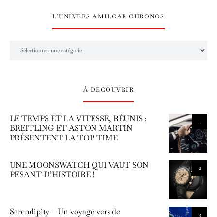
L’UNIVERS AMILCAR CHRONOS
L’univers Amilcar Chronos
À DÉCOUVRIR
LE TEMPS ET LA VITESSE, RÉUNIS :
1
BREITLING ET ASTON MARTIN
PRÉSENTENT LA TOP TIME
UNE MOONSWATCH QUI VAUT SON
2
PESANT D’HISTOIRE !
Serendipity – Un voyage vers de
3