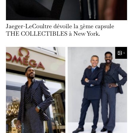
Jaeger-LeCoultre dévoile la 5ème capsule
THE COLLECTIBLES à New York.
6