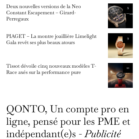
Deux nouvelles versions de la Neo
8
Constant Escapement – Girard-
Perregaux
PIAGET – La montre joaillière Limelight
9
Gala revêt ses plus beaux atours
Tissot dévoile cinq nouveaux modèles T-
10
Race axés sur la performance pure
QONTO, Un compte pro en
ligne, pensé pour les PME et
indépendant(e)s -
Publicité