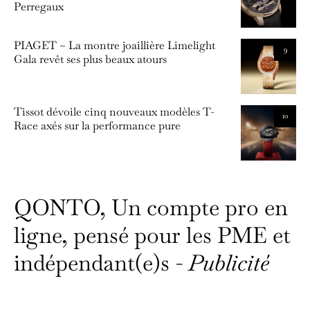
Perregaux
PIAGET – La montre joaillière Limelight
9
Gala revêt ses plus beaux atours
Tissot dévoile cinq nouveaux modèles T-
10
Race axés sur la performance pure
QONTO, Un compte pro en
ligne, pensé pour les PME et
indépendant(e)s -
Publicité