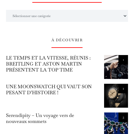
L’univers Amilcar Chronos
À DÉCOUVRIR
LE TEMPS ET LA VITESSE, RÉUNIS :
1
BREITLING ET ASTON MARTIN
PRÉSENTENT LA TOP TIME
UNE MOONSWATCH QUI VAUT SON
2
PESANT D’HISTOIRE !
Serendipity – Un voyage vers de
3
nouveaux sommets