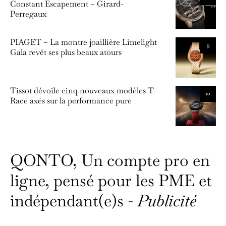
Constant Escapement – Girard-
Perregaux
PIAGET – La montre joaillière Limelight
9
Gala revêt ses plus beaux atours
Tissot dévoile cinq nouveaux modèles T-
10
Race axés sur la performance pure
QONTO, Un compte pro en
ligne, pensé pour les PME et
indépendant(e)s -
Publicité