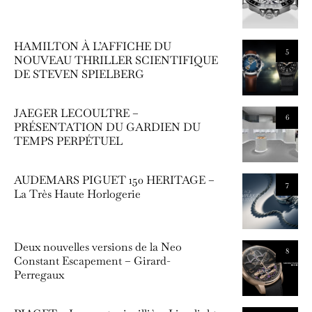
HAMILTON À L’AFFICHE DU
5
NOUVEAU THRILLER SCIENTIFIQUE
DE STEVEN SPIELBERG
JAEGER LECOULTRE –
6
PRÉSENTATION DU GARDIEN DU
TEMPS PERPÉTUEL
AUDEMARS PIGUET 150 HERITAGE –
7
La Très Haute Horlogerie
Deux nouvelles versions de la Neo
8
Constant Escapement – Girard-
Perregaux