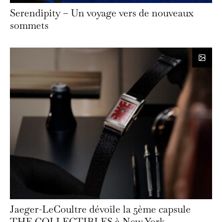
Serendipity – Un voyage vers de nouveaux
sommets
Jaeger-LeCoultre dévoile la 5ème capsule
THE COLLECTIBLES à New York.