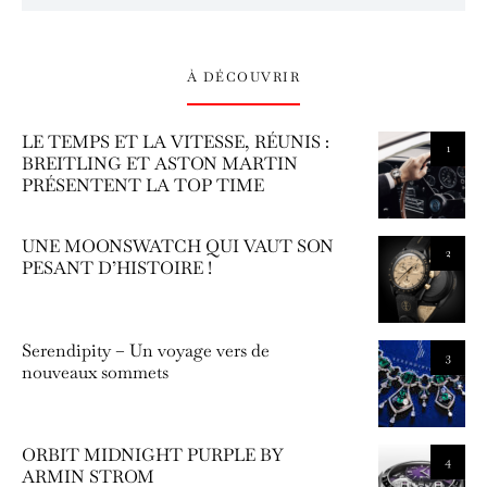
À DÉCOUVRIR
LE TEMPS ET LA VITESSE, RÉUNIS :
1
BREITLING ET ASTON MARTIN
PRÉSENTENT LA TOP TIME
UNE MOONSWATCH QUI VAUT SON
2
PESANT D’HISTOIRE !
Serendipity – Un voyage vers de
3
nouveaux sommets
ORBIT MIDNIGHT PURPLE BY
4
ARMIN STROM