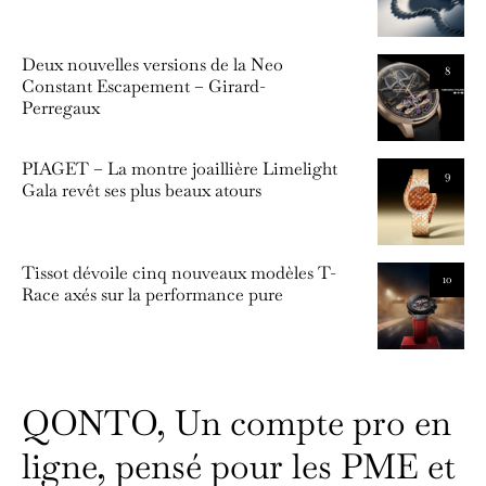
Deux nouvelles versions de la Neo
8
Constant Escapement – Girard-
Perregaux
PIAGET – La montre joaillière Limelight
9
Gala revêt ses plus beaux atours
Tissot dévoile cinq nouveaux modèles T-
10
Race axés sur la performance pure
QONTO, Un compte pro en
ligne, pensé pour les PME et