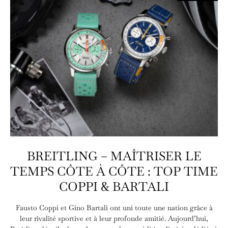
BREITLING – MAÎTRISER LE
TEMPS CÔTE À CÔTE : TOP TIME
COPPI & BARTALI
Fausto Coppi et Gino Bartali ont uni toute une nation grâce à
leur rivalité sportive et à leur profonde amitié. Aujourd’hui,