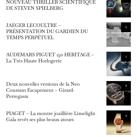
NOUVEAU THRILLER SCIENTIFIQUE
DE STEVEN SPIELBERG
JAEGER LECOULTRE –
6
PRÉSENTATION DU GARDIEN DU
TEMPS PERPÉTUEL
AUDEMARS PIGUET 150 HERITAGE –
7
La Très Haute Horlogerie
Deux nouvelles versions de la Neo
8
Constant Escapement – Girard-
Perregaux
PIAGET – La montre joaillière Limelight
9
Gala revêt ses plus beaux atours