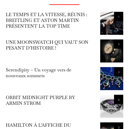
LE TEMPS ET LA VITESSE, RÉUNIS :
1
BREITLING ET ASTON MARTIN
PRÉSENTENT LA TOP TIME
UNE MOONSWATCH QUI VAUT SON
2
PESANT D’HISTOIRE !
Serendipity – Un voyage vers de
3
nouveaux sommets
ORBIT MIDNIGHT PURPLE BY
4
ARMIN STROM
HAMILTON À L’AFFICHE DU
5