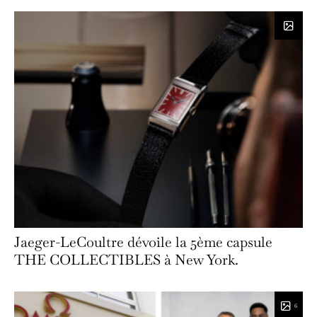
Jaeger-LeCoultre dévoile la 5ème capsule
THE COLLECTIBLES à New York.
6