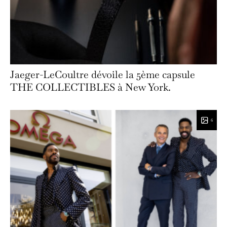
Jaeger-LeCoultre dévoile la 5ème capsule
THE COLLECTIBLES à New York.
6