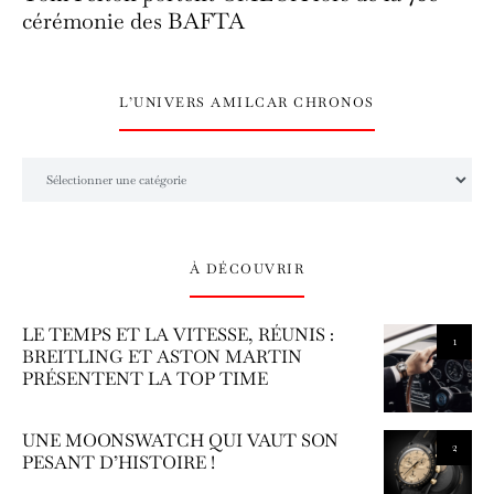
cérémonie des BAFTA
L’UNIVERS AMILCAR CHRONOS
L’univers Amilcar Chronos
À DÉCOUVRIR
LE TEMPS ET LA VITESSE, RÉUNIS :
1
BREITLING ET ASTON MARTIN
PRÉSENTENT LA TOP TIME
UNE MOONSWATCH QUI VAUT SON
2
PESANT D’HISTOIRE !