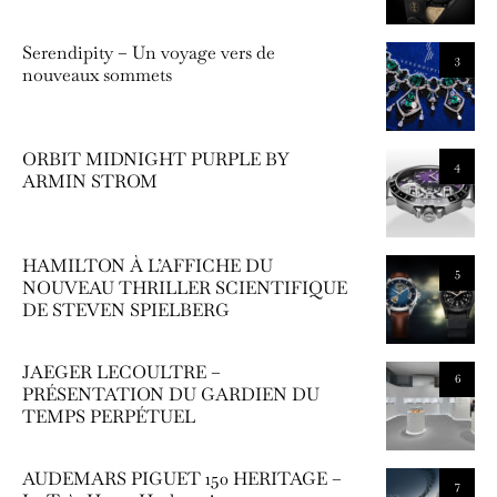
Serendipity – Un voyage vers de
3
nouveaux sommets
ORBIT MIDNIGHT PURPLE BY
4
ARMIN STROM
HAMILTON À L’AFFICHE DU
5
NOUVEAU THRILLER SCIENTIFIQUE
DE STEVEN SPIELBERG
JAEGER LECOULTRE –
6
PRÉSENTATION DU GARDIEN DU
TEMPS PERPÉTUEL
AUDEMARS PIGUET 150 HERITAGE –
7