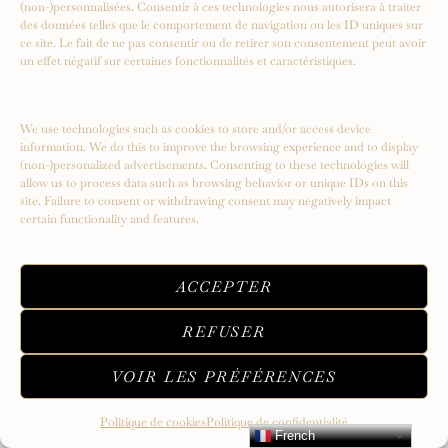
(non-)personnalisées. Consentir à ces technologies nous autorisera à traiter
des données telles que le comportement de navigation ou les ID uniques sur
ce site. Le fait de ne pas consentir ou de retirer son consentement peut avoir
un effet négatif sur certaines fonctionnalités et caractéristiques.
We use technologies such as cookies to store and/or access device
information. We do this to improve the browsing experience and to display
(non-)personalized advertisements. Consenting to these technologies will
allow us to process data such as browsing behavior or unique IDs on this
site. Failure to consent or withdrawing consent may negatively impact
certain functionality and features.
UNE MOONSWATCH QUI VAUT SON
PESANT D’HISTOIRE !
ACCEPTER
REFUSER
VOIR LES PRÉFÉRENCES
Politique de cookies
Politique de confidentialité
French