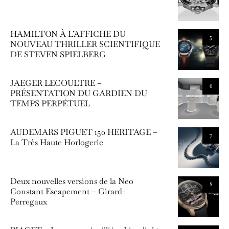
HAMILTON À L’AFFICHE DU
5
NOUVEAU THRILLER SCIENTIFIQUE
DE STEVEN SPIELBERG
JAEGER LECOULTRE –
6
PRÉSENTATION DU GARDIEN DU
TEMPS PERPÉTUEL
AUDEMARS PIGUET 150 HERITAGE –
7
La Très Haute Horlogerie
Deux nouvelles versions de la Neo
8
Constant Escapement – Girard-
Perregaux