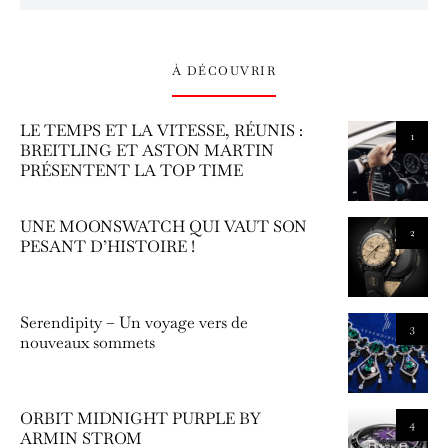
À DÉCOUVRIR
LE TEMPS ET LA VITESSE, RÉUNIS :
1
BREITLING ET ASTON MARTIN
PRÉSENTENT LA TOP TIME
UNE MOONSWATCH QUI VAUT SON
2
PESANT D’HISTOIRE !
Serendipity – Un voyage vers de
3
nouveaux sommets
ORBIT MIDNIGHT PURPLE BY
4
ARMIN STROM