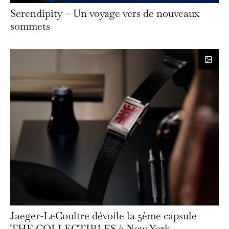
Serendipity – Un voyage vers de nouveaux
sommets
Jaeger-LeCoultre dévoile la 5ème capsule
THE COLLECTIBLES à New York.