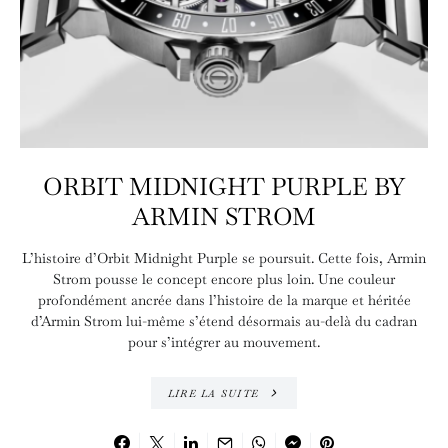
ORBIT MIDNIGHT PURPLE BY
ARMIN STROM
L’histoire d’Orbit Midnight Purple se poursuit. Cette fois, Armin
Strom pousse le concept encore plus loin. Une couleur
profondément ancrée dans l’histoire de la marque et héritée
d’Armin Strom lui-même s’étend désormais au-delà du cadran
pour s’intégrer au mouvement.
LIRE LA SUITE