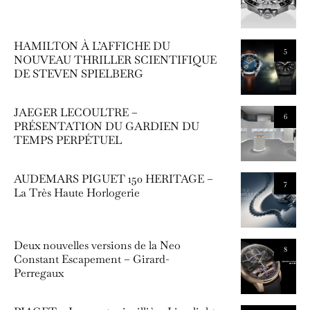
HAMILTON À L’AFFICHE DU
5
NOUVEAU THRILLER SCIENTIFIQUE
DE STEVEN SPIELBERG
JAEGER LECOULTRE –
6
PRÉSENTATION DU GARDIEN DU
TEMPS PERPÉTUEL
AUDEMARS PIGUET 150 HERITAGE –
7
La Très Haute Horlogerie
Deux nouvelles versions de la Neo
8
Constant Escapement – Girard-
Perregaux