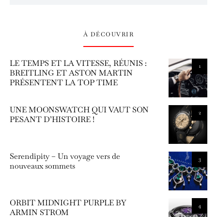
À DÉCOUVRIR
LE TEMPS ET LA VITESSE, RÉUNIS :
1
BREITLING ET ASTON MARTIN
PRÉSENTENT LA TOP TIME
UNE MOONSWATCH QUI VAUT SON
2
PESANT D’HISTOIRE !
Serendipity – Un voyage vers de
3
nouveaux sommets
ORBIT MIDNIGHT PURPLE BY
4
ARMIN STROM