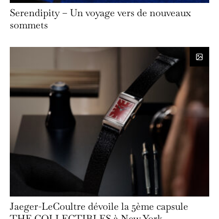
Serendipity – Un voyage vers de nouveaux
sommets
Jaeger-LeCoultre dévoile la 5ème capsule
THE COLLECTIBLES à New York.