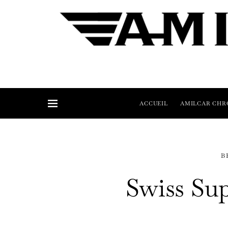
ACCUEIL
AMILCAR CHR
B
Swiss Su