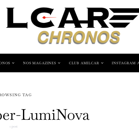
ONOS
NOS MAGAZINES
CLUB AMILCAR
INSTAGRAM 
ROWSING TAG
per-LumiNova
1 post