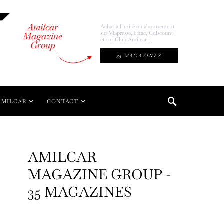
Amilcar
Achat à l'unité ou abonnement
sur Viapresse, Fnac, Cdiscount
Magazine
et sur Club Amilcar !
Group
35 MAGAZINES
AMILCAR
CONTACT
AMILCAR
MAGAZINE GROUP -
35 MAGAZINES