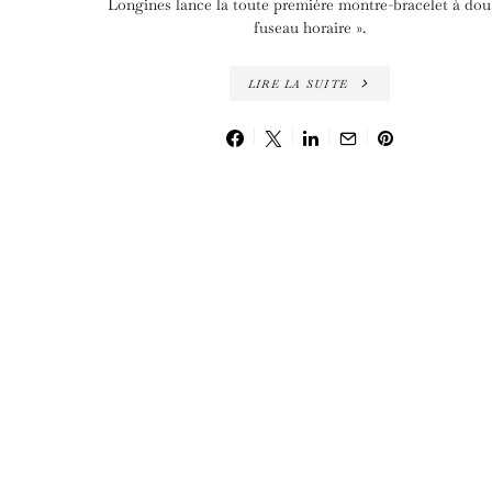
Longines lance la toute première montre-bracelet à dou
fuseau horaire ».
LIRE LA SUITE