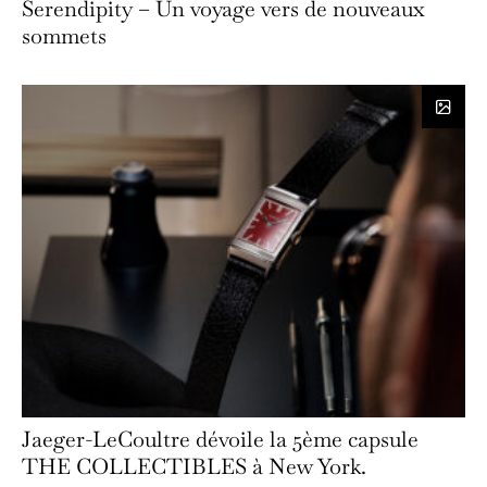
Serendipity – Un voyage vers de nouveaux
sommets
Jaeger-LeCoultre dévoile la 5ème capsule
THE COLLECTIBLES à New York.