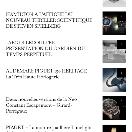
HAMILTON À L’AFFICHE DU
5
NOUVEAU THRILLER SCIENTIFIQUE
DE STEVEN SPIELBERG
JAEGER LECOULTRE –
6
PRÉSENTATION DU GARDIEN DU
TEMPS PERPÉTUEL
AUDEMARS PIGUET 150 HERITAGE –
7
La Très Haute Horlogerie
Deux nouvelles versions de la Neo
8
Constant Escapement – Girard-
Perregaux
PIAGET – La montre joaillière Limelight
9