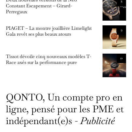
8
Constant Escapement – Girard-
Perregaux
PIAGET – La montre joaillière Limelight
9
Gala revêt ses plus beaux atours
Tissot dévoile cinq nouveaux modèles T-
10
Race axés sur la performance pure
QONTO, Un compte pro en
ligne, pensé pour les PME et
indépendant(e)s -
Publicité