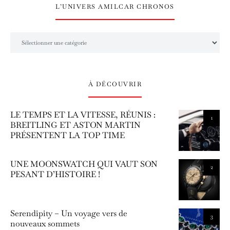
L’UNIVERS AMILCAR CHRONOS
L’univers Amilcar Chronos
À DÉCOUVRIR
LE TEMPS ET LA VITESSE, RÉUNIS :
1
BREITLING ET ASTON MARTIN
PRÉSENTENT LA TOP TIME
UNE MOONSWATCH QUI VAUT SON
2
PESANT D’HISTOIRE !
Serendipity – Un voyage vers de
3
nouveaux sommets