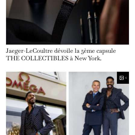
Jaeger-LeCoultre dévoile la 5ème capsule
THE COLLECTIBLES à New York.
6