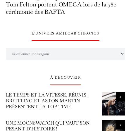
Tom Felton portent OMEGA lors de la 78e
cérémonie des BAFTA
L’UNIVERS AMILCAR CHRONOS
L’univers Amilcar Chronos
À DÉCOUVRIR
LE TEMPS ET LA VITESSE, RÉUNIS :
1
BREITLING ET ASTON MARTIN
PRÉSENTENT LA TOP TIME
UNE MOONSWATCH QUI VAUT SON
2
PESANT D’HISTOIRE !