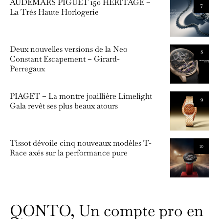
AUDEMARS PIGUET 150 HERITAGE –
7
La Très Haute Horlogerie
Deux nouvelles versions de la Neo
8
Constant Escapement – Girard-
Perregaux
PIAGET – La montre joaillière Limelight
9
Gala revêt ses plus beaux atours
Tissot dévoile cinq nouveaux modèles T-
10
Race axés sur la performance pure
QONTO, Un compte pro en