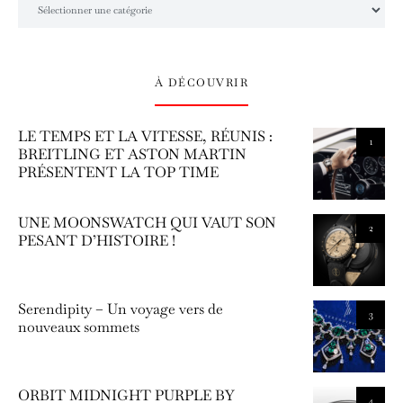
À DÉCOUVRIR
LE TEMPS ET LA VITESSE, RÉUNIS :
1
BREITLING ET ASTON MARTIN
PRÉSENTENT LA TOP TIME
UNE MOONSWATCH QUI VAUT SON
2
PESANT D’HISTOIRE !
Serendipity – Un voyage vers de
3
nouveaux sommets
ORBIT MIDNIGHT PURPLE BY
4