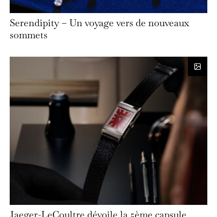
Serendipity – Un voyage vers de nouveaux
sommets
Jaeger-LeCoultre dévoile la 5ème capsule