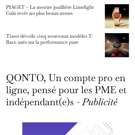
PIAGET – La montre joaillière Limelight
9
Gala revêt ses plus beaux atours
Tissot dévoile cinq nouveaux modèles T-
10
Race axés sur la performance pure
QONTO, Un compte pro en
ligne, pensé pour les PME et
indépendant(e)s -
Publicité