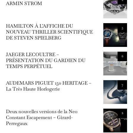
ARMIN STROM
HAMILTON À L’AFFICHE DU
5
NOUVEAU THRILLER SCIENTIFIQUE
DE STEVEN SPIELBERG
JAEGER LECOULTRE –
6
PRÉSENTATION DU GARDIEN DU
TEMPS PERPÉTUEL
AUDEMARS PIGUET 150 HERITAGE –
7
La Très Haute Horlogerie
Deux nouvelles versions de la Neo
8
Constant Escapement – Girard-
Perregaux