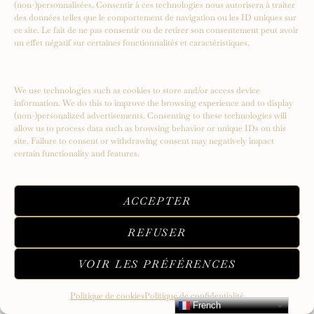
(non-)personnalisées. Consentir à ces technologies nous autorisera à traiter
des données telles que le comportement de navigation ou les ID uniques sur
ce site. Le fait de ne pas consentir ou de retirer son consentement peut avoir
un effet négatif sur certaines fonctionnalités et caractéristiques.
Serendipity – Un voyage vers de
nouveaux sommets
We use technologies such as cookies to store and/or access device
information. We do this to improve the browsing experience and to display
(non-)personalized advertisements. Consenting to these technologies will
allow us to process data such as browsing behavior or unique IDs on this
site. Failure to consent or withdrawing consent may negatively impact
certain functionality and features.
ACCEPTER
REFUSER
VOIR LES PRÉFÉRENCES
Politique de cookies
Politique de confidentialité
French