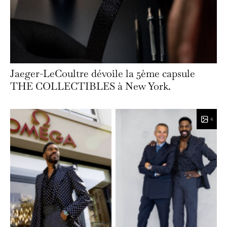
Jaeger-LeCoultre dévoile la 5ème capsule
THE COLLECTIBLES à New York.
6