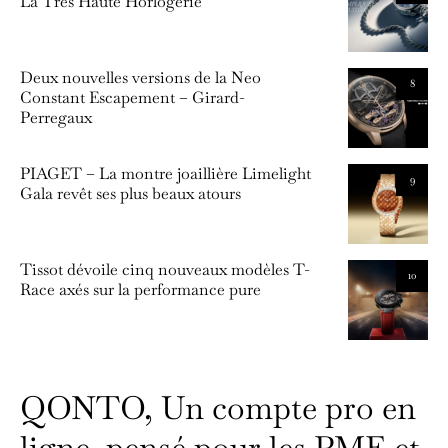
La Très Haute Horlogerie
Deux nouvelles versions de la Neo
8
Constant Escapement – Girard-
Perregaux
PIAGET – La montre joaillière Limelight
9
Gala revêt ses plus beaux atours
Tissot dévoile cinq nouveaux modèles T-
10
Race axés sur la performance pure
QONTO, Un compte pro en
ligne, pensé pour les PME et