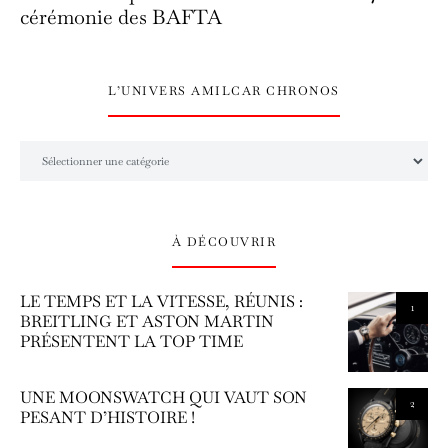
cérémonie des BAFTA
L’UNIVERS AMILCAR CHRONOS
L’univers Amilcar Chronos
À DÉCOUVRIR
LE TEMPS ET LA VITESSE, RÉUNIS :
1
BREITLING ET ASTON MARTIN
PRÉSENTENT LA TOP TIME
UNE MOONSWATCH QUI VAUT SON
2
PESANT D’HISTOIRE !