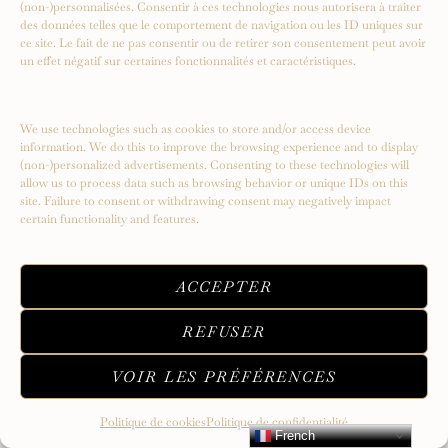
(non-)personnalisées. Consentir à ces technologies nous autorisera à traiter
des données telles que le comportement de navigation ou les ID uniques sur
ce site. Le fait de ne pas consentir ou de retirer son consentement peut avoir
un effet négatif sur certaines fonctionnalités et caractéristiques.
We use technologies such as cookies to store and/or access device
information. We do this to improve the browsing experience and to display
(non-)personalized advertisements. Consenting to these technologies will
allow us to process data such as browsing behavior or unique IDs on this
site. Failure to consent or withdrawing consent may negatively impact
certain functionality and features.
Serendipity – Un voyage vers de
nouveaux sommets
ACCEPTER
REFUSER
VOIR LES PRÉFÉRENCES
Politique de cookies
Politique de confidentialité
French