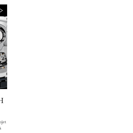
H
bjet
à