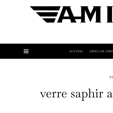
ACCUEIL
AMILCAR CHR
B
verre saphir a