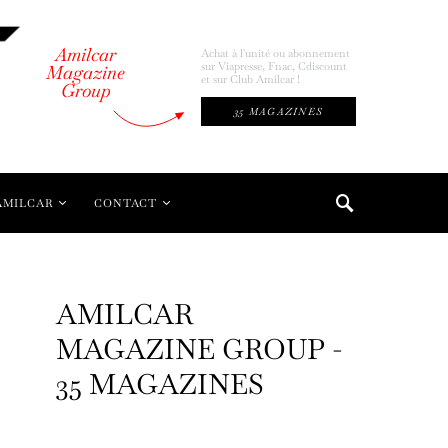
Amilcar
Achat à l'unité ou abonnement
sur Viapresse, Fnac, Cdiscount
Magazine
et sur Club Amilcar !
Group
35 MAGAZINES
AMILCAR
CONTACT
AMILCAR
MAGAZINE GROUP -
35 MAGAZINES