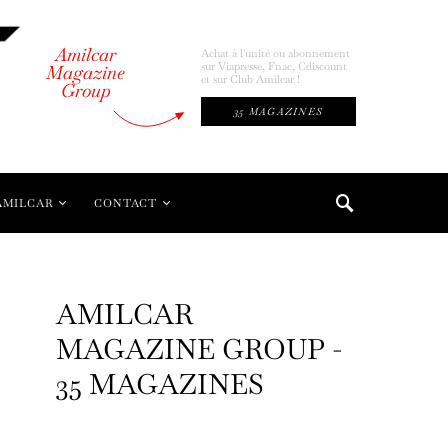
Amilcar
Achat à l'unité ou abonnement
sur Viapresse, Fnac, Cdiscount
Magazine
et sur Club Amilcar !
Group
35 MAGAZINES
AMILCAR
CONTACT
AMILCAR
MAGAZINE GROUP -
35 MAGAZINES