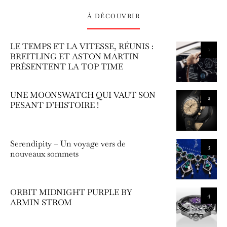
À DÉCOUVRIR
LE TEMPS ET LA VITESSE, RÉUNIS :
1
BREITLING ET ASTON MARTIN
PRÉSENTENT LA TOP TIME
UNE MOONSWATCH QUI VAUT SON
2
PESANT D’HISTOIRE !
Serendipity – Un voyage vers de
3
nouveaux sommets
ORBIT MIDNIGHT PURPLE BY
4
ARMIN STROM