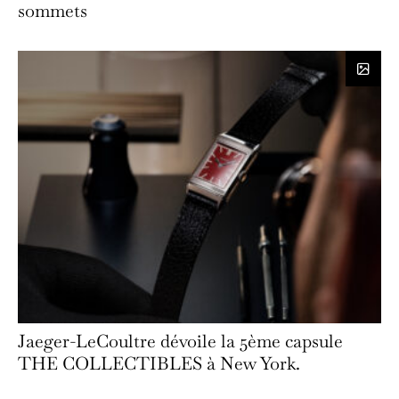
sommets
Jaeger-LeCoultre dévoile la 5ème capsule
THE COLLECTIBLES à New York.