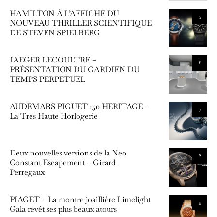
HAMILTON À L’AFFICHE DU
5
NOUVEAU THRILLER SCIENTIFIQUE
DE STEVEN SPIELBERG
JAEGER LECOULTRE –
6
PRÉSENTATION DU GARDIEN DU
TEMPS PERPÉTUEL
AUDEMARS PIGUET 150 HERITAGE –
7
La Très Haute Horlogerie
Deux nouvelles versions de la Neo
8
Constant Escapement – Girard-
Perregaux
PIAGET – La montre joaillière Limelight
9
Gala revêt ses plus beaux atours