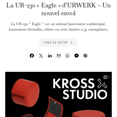
La UR-230 « Eagle » d’URWERK – Un
nouvel envol
La UR-230 “ Eagle ” est un animal hautement sophistiqué,
hautement désirable, éditée en série limitée à 35 exemplaires.
LIRE LA SUITE
8