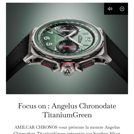
6
Focus on : Angelus Chronodate
TitaniumGreen
AMILCAR CHRONOS vous présente la montre Angelus
Chronodate TitaniumGreen présentée par Stephen Silver.