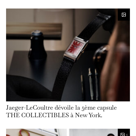
Jaeger-LeCoultre dévoile la 5ème capsule
THE COLLECTIBLES à New York.
6