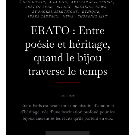
À DÉCOUVRIR
À LA UNE
AMILCAR SELECTIONS
BEST OF LUXE
BIJOUX
BREAKING NEWS
BY RACKEL SELECTIONS
ETHIQUE
IDÉES CADEAUX
NEWS
SHOPPING LIST
ERATO : Entre
poésie et héritage,
quand le bijou
traverse le temps
9 avril 2025
Erato Paris est avant tout une histoire d’amour et
d’héritage, née d’une fascination profond pour les
bijoux anciens et les récits qu’ils portent en eux.