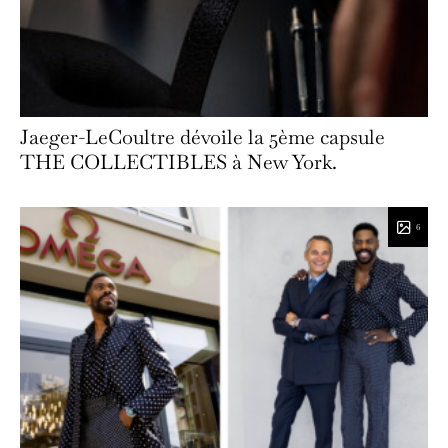
Jaeger-LeCoultre dévoile la 5ème capsule
THE COLLECTIBLES à New York.
6