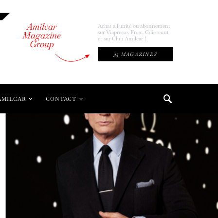
Amilcar
Achat à l'unité ou abonnement
sur Viapresse, Fnac, Cdiscount
Magazine
et sur Club Amilcar !
Group
35 MAGAZINES
AMILCAR
CONTACT