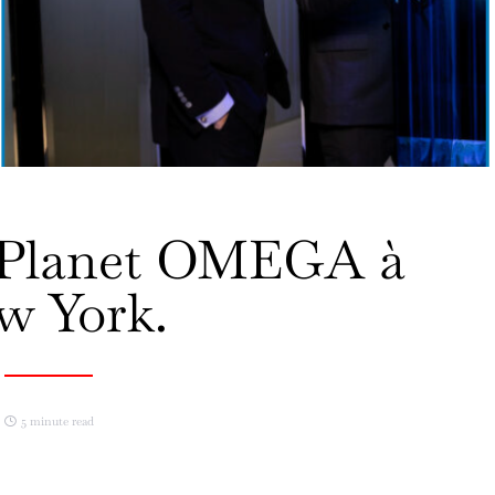
n Planet OMEGA à
w York.
5 minute read