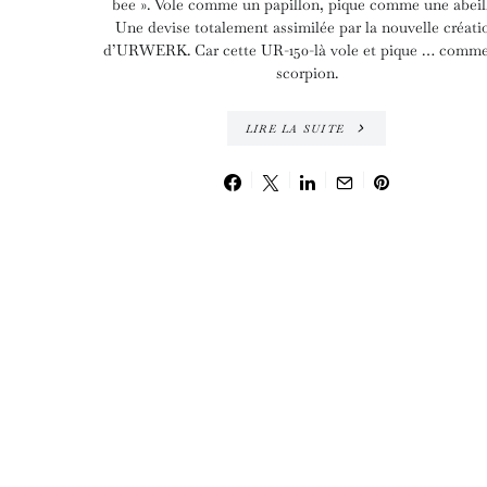
bee ». Vole comme un papillon, pique comme une abeill
Une devise totalement assimilée par la nouvelle créati
d’URWERK. Car cette UR-150-là vole et pique … comm
scorpion.
LIRE LA SUITE