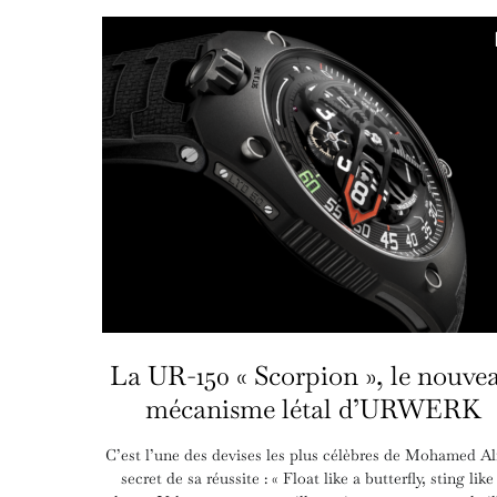
La UR-150 « Scorpion », le nouve
mécanisme létal d’URWERK
C’est l’une des devises les plus célèbres de Mohamed Ali
secret de sa réussite : « Float like a butterfly, sting like