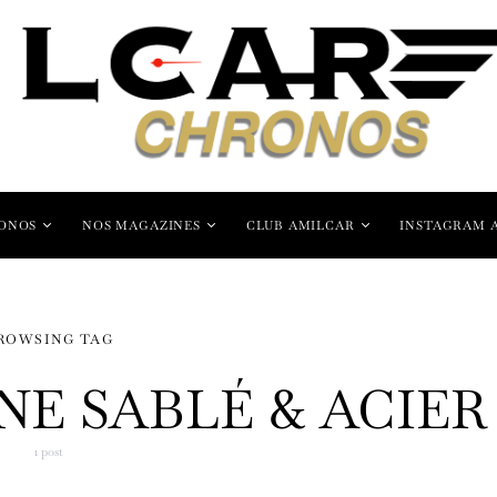
ONOS
NOS MAGAZINES
CLUB AMILCAR
INSTAGRAM 
ROWSING TAG
NE SABLÉ & ACIER
1 post