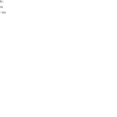
e.
on
e un