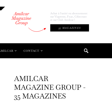
Amilcar
Achat à l'unité ou abonnement
sur Viapresse, Fnac, Cdiscount
Magazine
et sur Club Amilcar !
Group
35 MAGAZINES
AMILCAR
CONTACT
AMILCAR
MAGAZINE GROUP -
35 MAGAZINES