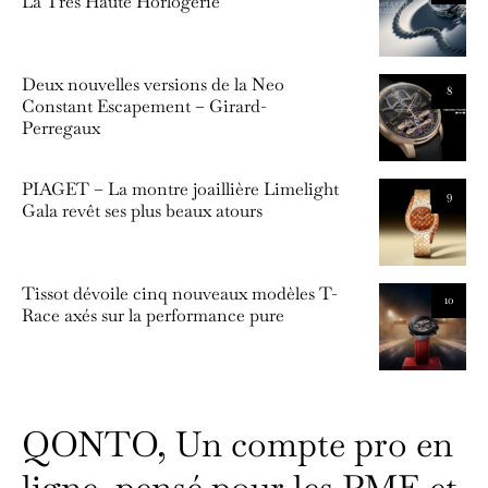
La Très Haute Horlogerie
Deux nouvelles versions de la Neo
8
Constant Escapement – Girard-
Perregaux
PIAGET – La montre joaillière Limelight
9
Gala revêt ses plus beaux atours
Tissot dévoile cinq nouveaux modèles T-
10
Race axés sur la performance pure
QONTO, Un compte pro en
ligne, pensé pour les PME et