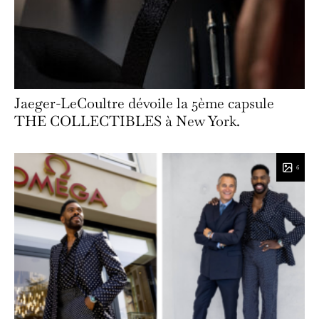
Jaeger-LeCoultre dévoile la 5ème capsule
THE COLLECTIBLES à New York.
6