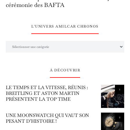
cérémonie des BAFTA
L’UNIVERS AMILCAR CHRONOS
L’univers Amilcar Chronos
À DÉCOUVRIR
LE TEMPS ET LA VITESSE, RÉUNIS :
1
BREITLING ET ASTON MARTIN
PRÉSENTENT LA TOP TIME
UNE MOONSWATCH QUI VAUT SON
2
PESANT D’HISTOIRE !