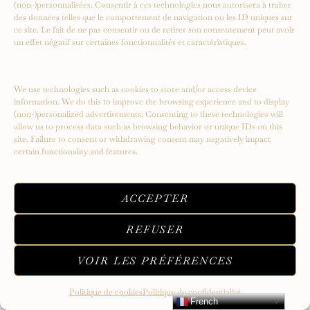
(non-)personnalisées. Consentir à ces technologies nous autorisera à traiter
des données telles que le comportement de navigation ou les ID uniques sur
ce site. Le fait de ne pas consentir ou de retirer son consentement peut avoir
un effet négatif sur certaines fonctionnalités et caractéristiques.
We use technologies such as cookies to store and/or access device
information. We do this to improve the browsing experience and to display
(non-)personalized advertisements. Consenting to these technologies will
allow us to process data such as browsing behavior or unique IDs on this
site. Failure to consent or withdrawing consent may negatively impact
certain functionality and features.
Serendipity – Un voyage vers de
nouveaux sommets
ACCEPTER
REFUSER
VOIR LES PRÉFÉRENCES
Politique de cookies
Politique de confidentialité
French