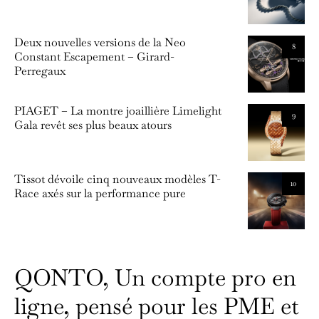
Deux nouvelles versions de la Neo
8
Constant Escapement – Girard-
Perregaux
PIAGET – La montre joaillière Limelight
9
Gala revêt ses plus beaux atours
Tissot dévoile cinq nouveaux modèles T-
10
Race axés sur la performance pure
QONTO, Un compte pro en
ligne, pensé pour les PME et