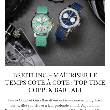
BREITLING – MAÎTRISER LE
TEMPS CÔTE À CÔTE : TOP TIME
COPPI & BARTALI
Fausto Coppi et Gino Bartali ont uni toute une nation grâce à
leur rivalité sportive et à leur profonde amitié. Aujourd’hui,