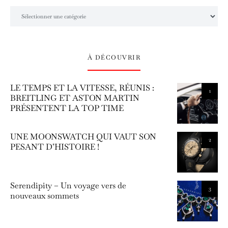
L’univers Amilcar Chronos
À DÉCOUVRIR
LE TEMPS ET LA VITESSE, RÉUNIS :
1
BREITLING ET ASTON MARTIN
PRÉSENTENT LA TOP TIME
UNE MOONSWATCH QUI VAUT SON
2
PESANT D’HISTOIRE !
Serendipity – Un voyage vers de
3
nouveaux sommets