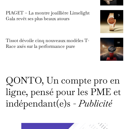
PIAGET – La montre joaillière Limelight
9
Gala revêt ses plus beaux atours
Tissot dévoile cinq nouveaux modèles T-
10
Race axés sur la performance pure
QONTO, Un compte pro en
ligne, pensé pour les PME et
indépendant(e)s -
Publicité