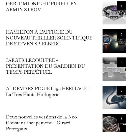
ORBIT MIDNIGHT PURPLE BY
4
ARMIN STROM
HAMILTON À L’AFFICHE DU
5
NOUVEAU THRILLER SCIENTIFIQUE
DE STEVEN SPIELBERG
JAEGER LECOULTRE –
6
PRÉSENTATION DU GARDIEN DU
TEMPS PERPÉTUEL
AUDEMARS PIGUET 150 HERITAGE –
7
La Très Haute Horlogerie
Deux nouvelles versions de la Neo
8
Constant Escapement – Girard-
Perregaux