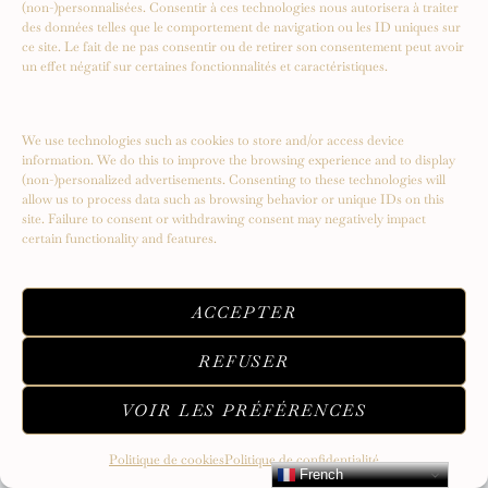
(non-)personnalisées. Consentir à ces technologies nous autorisera à traiter
des données telles que le comportement de navigation ou les ID uniques sur
ce site. Le fait de ne pas consentir ou de retirer son consentement peut avoir
un effet négatif sur certaines fonctionnalités et caractéristiques.
Serendipity – Un voyage vers de
We use technologies such as cookies to store and/or access device
nouveaux sommets
information. We do this to improve the browsing experience and to display
(non-)personalized advertisements. Consenting to these technologies will
allow us to process data such as browsing behavior or unique IDs on this
site. Failure to consent or withdrawing consent may negatively impact
certain functionality and features.
ACCEPTER
REFUSER
VOIR LES PRÉFÉRENCES
Politique de cookies
Politique de confidentialité
French