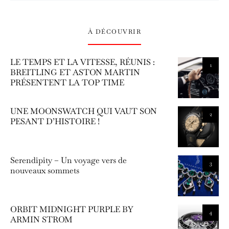
À DÉCOUVRIR
LE TEMPS ET LA VITESSE, RÉUNIS :
1
BREITLING ET ASTON MARTIN
PRÉSENTENT LA TOP TIME
UNE MOONSWATCH QUI VAUT SON
2
PESANT D’HISTOIRE !
Serendipity – Un voyage vers de
3
nouveaux sommets
ORBIT MIDNIGHT PURPLE BY
4
ARMIN STROM