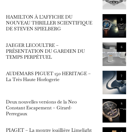
HAMILTON À L’AFFICHE DU
5
NOUVEAU THRILLER SCIENTIFIQUE
DE STEVEN SPIELBERG
JAEGER LECOULTRE –
6
PRÉSENTATION DU GARDIEN DU
TEMPS PERPÉTUEL
AUDEMARS PIGUET 150 HERITAGE –
7
La Très Haute Horlogerie
Deux nouvelles versions de la Neo
8
Constant Escapement – Girard-
Perregaux
PIAGET – La montre joaillière Limelight
9