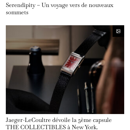
Serendipity – Un voyage vers de nouveaux
sommets
Jaeger-LeCoultre dévoile la 5ème capsule
THE COLLECTIBLES à New York.