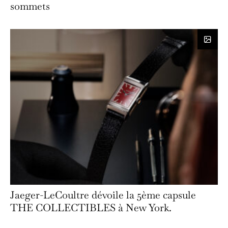
sommets
Jaeger-LeCoultre dévoile la 5ème capsule
THE COLLECTIBLES à New York.