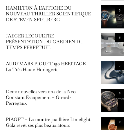
HAMILTON À L’AFFICHE DU
5
NOUVEAU THRILLER SCIENTIFIQUE
DE STEVEN SPIELBERG
JAEGER LECOULTRE –
6
PRÉSENTATION DU GARDIEN DU
TEMPS PERPÉTUEL
AUDEMARS PIGUET 150 HERITAGE –
7
La Très Haute Horlogerie
Deux nouvelles versions de la Neo
8
Constant Escapement – Girard-
Perregaux
PIAGET – La montre joaillière Limelight
9
Gala revêt ses plus beaux atours