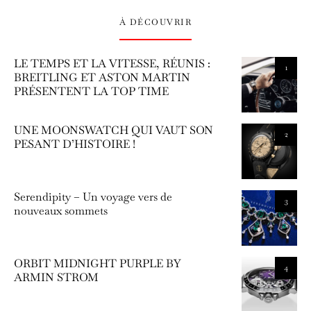
À DÉCOUVRIR
LE TEMPS ET LA VITESSE, RÉUNIS :
1
BREITLING ET ASTON MARTIN
PRÉSENTENT LA TOP TIME
UNE MOONSWATCH QUI VAUT SON
2
PESANT D’HISTOIRE !
Serendipity – Un voyage vers de
3
nouveaux sommets
ORBIT MIDNIGHT PURPLE BY
4
ARMIN STROM