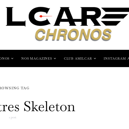
ONOS
NOS MAGAZINES
CLUB AMILCAR
INSTAGRAM 
ROWSING TAG
tres Skeleton
1 post