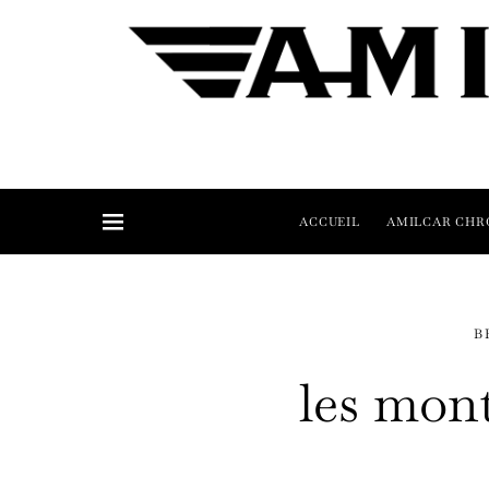
ACCUEIL
AMILCAR CHR
B
les mon