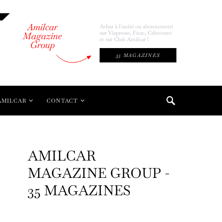
Amilcar
Achat à l'unité ou abonnement
sur Viapresse, Fnac, Cdiscount
Magazine
et sur Club Amilcar !
Group
35 MAGAZINES
AMILCAR
CONTACT
AMILCAR
MAGAZINE GROUP -
35 MAGAZINES