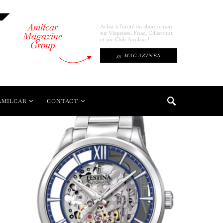
Amilcar
Achat à l'unité ou abonnement
sur Viapresse, Fnac, Cdiscount
Magazine
et sur Club Amilcar !
Group
35 MAGAZINES
AMILCAR
CONTACT