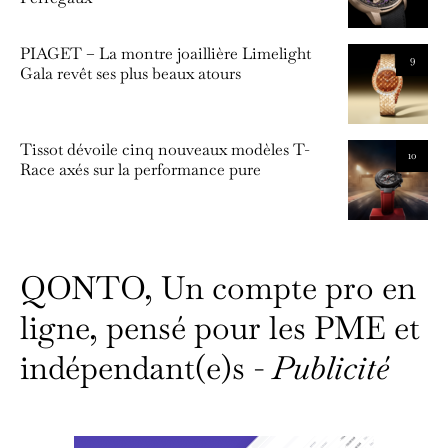
PIAGET – La montre joaillière Limelight
9
Gala revêt ses plus beaux atours
Tissot dévoile cinq nouveaux modèles T-
10
Race axés sur la performance pure
QONTO, Un compte pro en
ligne, pensé pour les PME et
indépendant(e)s -
Publicité