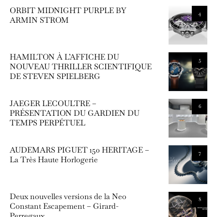
ORBIT MIDNIGHT PURPLE BY
4
ARMIN STROM
HAMILTON À L’AFFICHE DU
5
NOUVEAU THRILLER SCIENTIFIQUE
DE STEVEN SPIELBERG
JAEGER LECOULTRE –
6
PRÉSENTATION DU GARDIEN DU
TEMPS PERPÉTUEL
AUDEMARS PIGUET 150 HERITAGE –
7
La Très Haute Horlogerie
Deux nouvelles versions de la Neo
8
Constant Escapement – Girard-
Perregaux