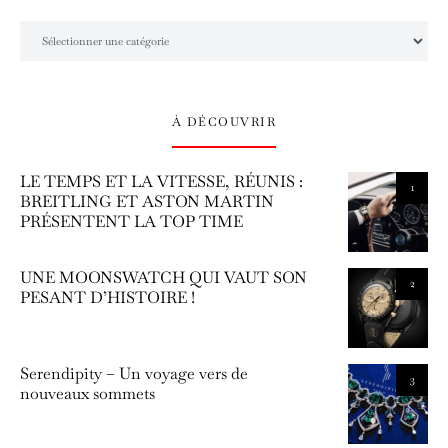
L’univers Amilcar Chronos
À DÉCOUVRIR
LE TEMPS ET LA VITESSE, RÉUNIS :
1
BREITLING ET ASTON MARTIN
PRÉSENTENT LA TOP TIME
UNE MOONSWATCH QUI VAUT SON
2
PESANT D’HISTOIRE !
Serendipity – Un voyage vers de
3
nouveaux sommets