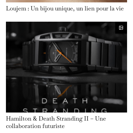
Loujem : Un bijou unique, un lien pour la vie
Hamilton & Death Stranding II – Une
collaboration futuriste