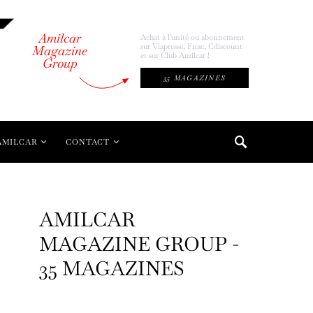
Amilcar
Achat à l'unité ou abonnement
sur Viapresse, Fnac, Cdiscount
Magazine
et sur Club Amilcar !
Group
35 MAGAZINES
AMILCAR
CONTACT
AMILCAR
MAGAZINE GROUP -
35 MAGAZINES