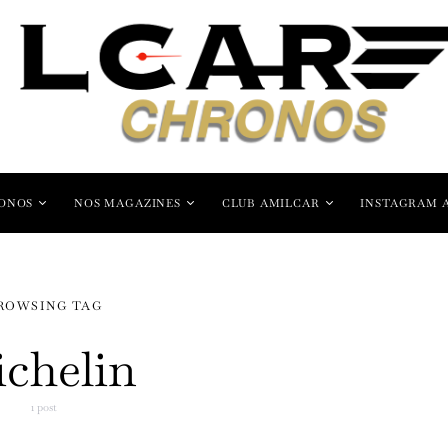
ONOS
NOS MAGAZINES
CLUB AMILCAR
INSTAGRAM 
ROWSING TAG
chelin
1 post