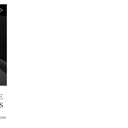
E
S
ntre