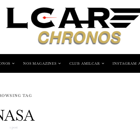
ONOS
NOS MAGAZINES
CLUB AMILCAR
INSTAGRAM 
ROWSING TAG
NASA
1 post