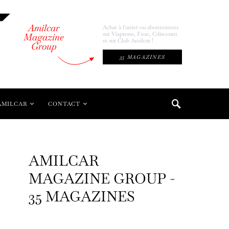
Amilcar
Achat à l'unité ou abonnement
sur Viapresse, Fnac, Cdiscount
Magazine
et sur Club Amilcar !
Group
35 MAGAZINES
AMILCAR
CONTACT
AMILCAR
MAGAZINE GROUP -
35 MAGAZINES