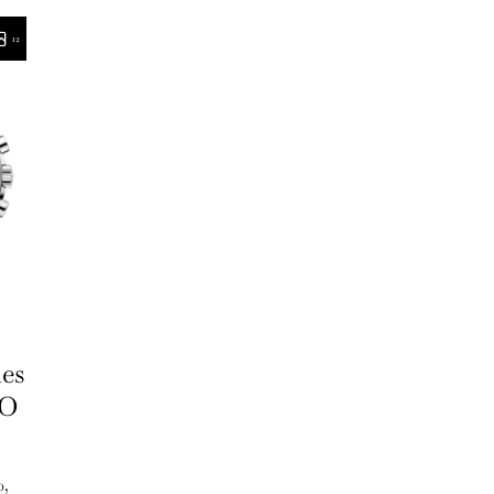
12
es
LO
0,