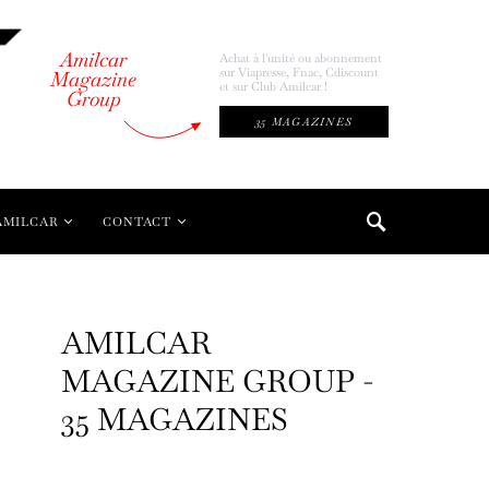
Amilcar
Achat à l'unité ou abonnement
sur Viapresse, Fnac, Cdiscount
Magazine
et sur Club Amilcar !
Group
35 MAGAZINES
AMILCAR
CONTACT
AMILCAR
MAGAZINE GROUP -
35 MAGAZINES