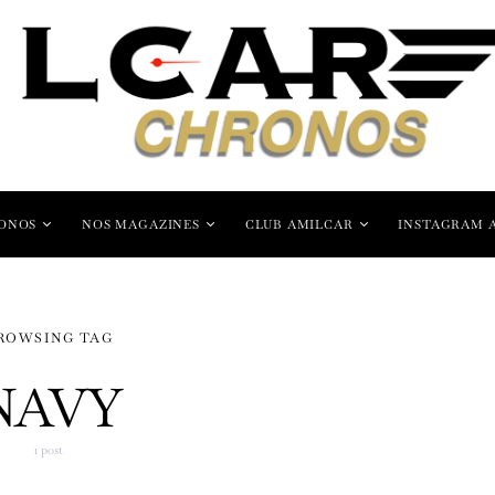
ONOS
NOS MAGAZINES
CLUB AMILCAR
INSTAGRAM 
ROWSING TAG
NAVY
1 post