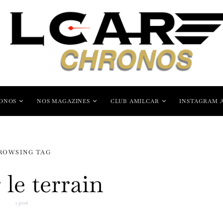
ONOS
NOS MAGAZINES
CLUB AMILCAR
INSTAGRAM 
ROWSING TAG
 le terrain
1 post