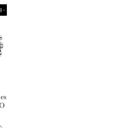
12
es
LO
0,