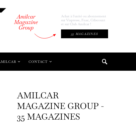
Amilcar
Achat à l'unité ou abonnement
sur Viapresse, Fnac, Cdiscount
Magazine
et sur Club Amilcar !
Group
35 MAGAZINES
AMILCAR
CONTACT
AMILCAR
MAGAZINE GROUP -
35 MAGAZINES