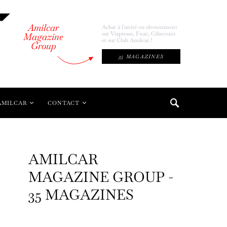
Amilcar
Achat à l'unité ou abonnement
sur Viapresse, Fnac, Cdiscount
Magazine
et sur Club Amilcar !
Group
35 MAGAZINES
AMILCAR
CONTACT
AMILCAR
MAGAZINE GROUP -
35 MAGAZINES