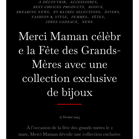
À DÉCOUVRIR
ACCESSOIRES
BEST CHOICES PRODUCTS
BIJOUX
BREAKING NEWS
BY RACKEL SELECTIONS
DIVERS
FASHION & STYLE
FEMMES
FÊTES
IDÉES CADEAUX
NEWS
Merci Maman célèbr
e la Fête des Grands-
Mères avec une
collection exclusive
de bijoux
17 février 2025
À l’occasion de la fête des grands-mères le 2
mars, Merci Maman dévoile une collection exclusive