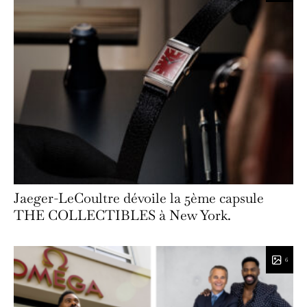
Jaeger-LeCoultre dévoile la 5ème capsule
THE COLLECTIBLES à New York.
6