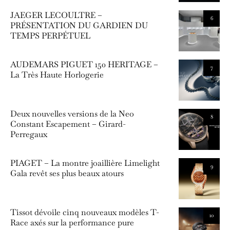
JAEGER LECOULTRE –
6
PRÉSENTATION DU GARDIEN DU
TEMPS PERPÉTUEL
AUDEMARS PIGUET 150 HERITAGE –
7
La Très Haute Horlogerie
Deux nouvelles versions de la Neo
8
Constant Escapement – Girard-
Perregaux
PIAGET – La montre joaillière Limelight
9
Gala revêt ses plus beaux atours
Tissot dévoile cinq nouveaux modèles T-
10
Race axés sur la performance pure