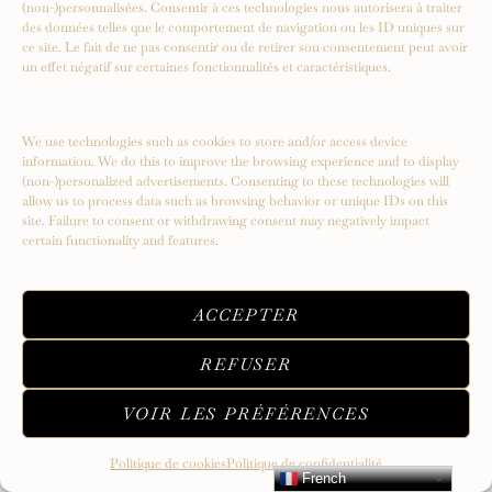
(non-)personnalisées. Consentir à ces technologies nous autorisera à traiter
des données telles que le comportement de navigation ou les ID uniques sur
ce site. Le fait de ne pas consentir ou de retirer son consentement peut avoir
un effet négatif sur certaines fonctionnalités et caractéristiques.
We use technologies such as cookies to store and/or access device
information. We do this to improve the browsing experience and to display
(non-)personalized advertisements. Consenting to these technologies will
allow us to process data such as browsing behavior or unique IDs on this
site. Failure to consent or withdrawing consent may negatively impact
certain functionality and features.
ACCEPTER
REFUSER
VOIR LES PRÉFÉRENCES
Politique de cookies
Politique de confidentialité
French