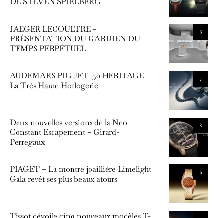
DE STEVEN SPIELBERG
JAEGER LECOULTRE –
6
PRÉSENTATION DU GARDIEN DU
TEMPS PERPÉTUEL
AUDEMARS PIGUET 150 HERITAGE –
7
La Très Haute Horlogerie
Deux nouvelles versions de la Neo
8
Constant Escapement – Girard-
Perregaux
PIAGET – La montre joaillière Limelight
9
Gala revêt ses plus beaux atours
Tissot dévoile cinq nouveaux modèles T-