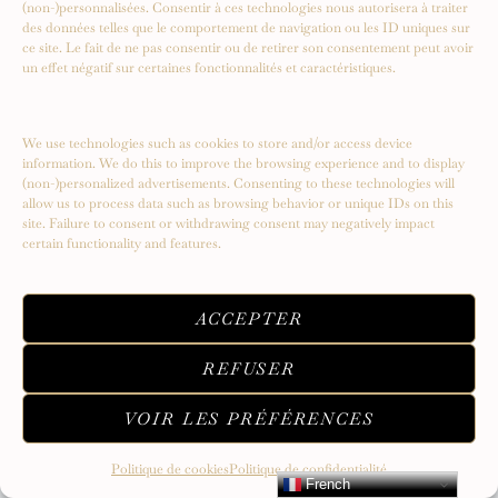
(non-)personnalisées. Consentir à ces technologies nous autorisera à traiter
des données telles que le comportement de navigation ou les ID uniques sur
ce site. Le fait de ne pas consentir ou de retirer son consentement peut avoir
un effet négatif sur certaines fonctionnalités et caractéristiques.
We use technologies such as cookies to store and/or access device
information. We do this to improve the browsing experience and to display
(non-)personalized advertisements. Consenting to these technologies will
allow us to process data such as browsing behavior or unique IDs on this
site. Failure to consent or withdrawing consent may negatively impact
certain functionality and features.
ACCEPTER
REFUSER
VOIR LES PRÉFÉRENCES
Politique de cookies
Politique de confidentialité
French