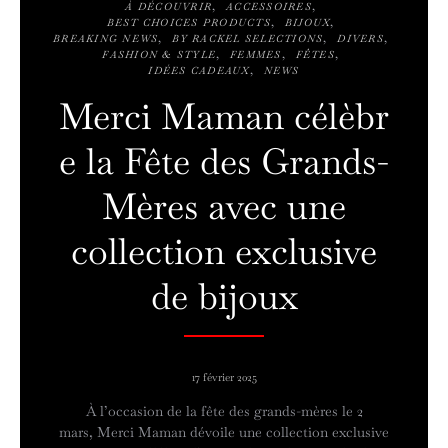
À DÉCOUVRIR
ACCESSOIRES
BEST CHOICES PRODUCTS
BIJOUX
BREAKING NEWS
BY RACKEL SELECTIONS
DIVERS
FASHION & STYLE
FEMMES
FÊTES
IDÉES CADEAUX
NEWS
Merci Maman célèbr
e la Fête des Grands-
Mères avec une
collection exclusive
de bijoux
17 février 2025
À l’occasion de la fête des grands-mères le 2
mars, Merci Maman dévoile une collection exclusive