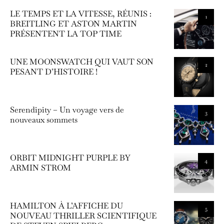
LE TEMPS ET LA VITESSE, RÉUNIS :
1
BREITLING ET ASTON MARTIN
PRÉSENTENT LA TOP TIME
UNE MOONSWATCH QUI VAUT SON
2
PESANT D’HISTOIRE !
Serendipity – Un voyage vers de
3
nouveaux sommets
ORBIT MIDNIGHT PURPLE BY
4
ARMIN STROM
HAMILTON À L’AFFICHE DU
5
NOUVEAU THRILLER SCIENTIFIQUE