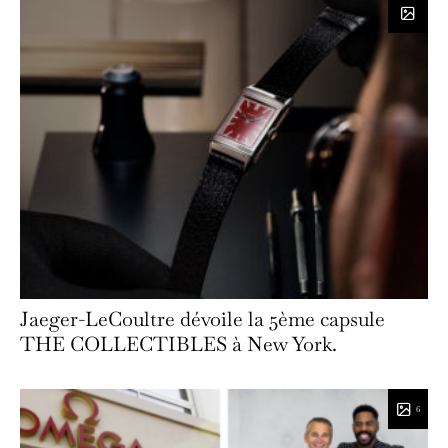
Jaeger-LeCoultre dévoile la 5ème capsule
THE COLLECTIBLES à New York.
6