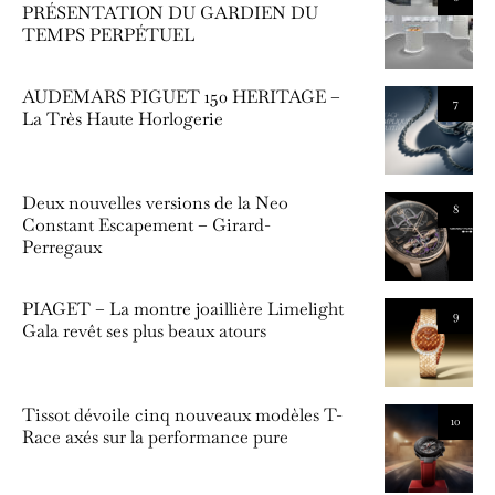
PRÉSENTATION DU GARDIEN DU
TEMPS PERPÉTUEL
AUDEMARS PIGUET 150 HERITAGE –
7
La Très Haute Horlogerie
Deux nouvelles versions de la Neo
8
Constant Escapement – Girard-
Perregaux
PIAGET – La montre joaillière Limelight
9
Gala revêt ses plus beaux atours
Tissot dévoile cinq nouveaux modèles T-
10
Race axés sur la performance pure