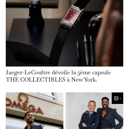
Jaeger-LeCoultre dévoile la 5ème capsule
THE COLLECTIBLES à New York.
6