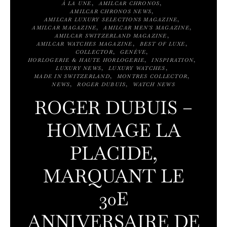
À LA UNE
AMILCAR CHRONOS
AMILCAR CHRONOS NEWS
AMILCAR LUXURY SELECTIONS MAGAZINE
AMILCAR MAGAZINE
AMILCAR MEN'S MAGAZINE
AMILCAR SWITZERLAND MAGAZINE
AMILCAR WATCHES MAGAZINE
BEST OF LUXE
COLLECTOR
GENÈVE
HORLOGERIE & HAUTE HORLOGERIE
INSPIRATION
LUXURY NEWS
LUXURY WATCHES
MADE IN SWITZERLAND
MONTRES COLLECTOR
NEWS
ROGER DUBUIS
WATCH NEWS
ROGER DUBUIS –
HOMMAGE LA
PLACIDE,
MARQUANT LE
30E
ANNIVERSAIRE DE