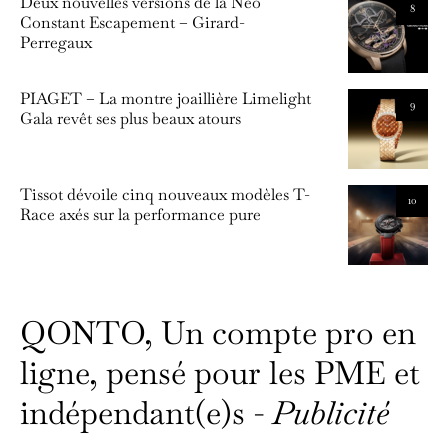
Deux nouvelles versions de la Neo
8
Constant Escapement – Girard-
Perregaux
PIAGET – La montre joaillière Limelight
9
Gala revêt ses plus beaux atours
Tissot dévoile cinq nouveaux modèles T-
10
Race axés sur la performance pure
QONTO, Un compte pro en
ligne, pensé pour les PME et
indépendant(e)s -
Publicité