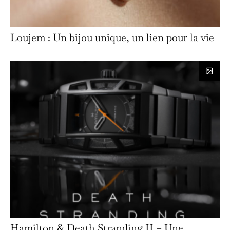
Loujem : Un bijou unique, un lien pour la vie
Hamilton & Death Stranding II – Une