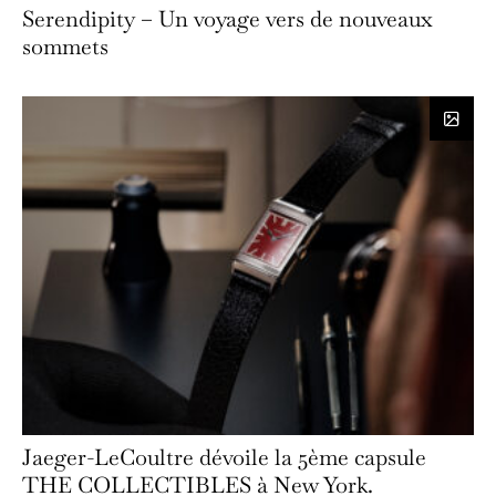
Serendipity – Un voyage vers de nouveaux
sommets
Jaeger-LeCoultre dévoile la 5ème capsule
THE COLLECTIBLES à New York.