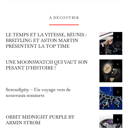
À DÉCOUVRIR
LE TEMPS ET LA VITESSE, RÉUNIS :
1
BREITLING ET ASTON MARTIN
PRÉSENTENT LA TOP TIME
UNE MOONSWATCH QUI VAUT SON
2
PESANT D’HISTOIRE !
Serendipity – Un voyage vers de
3
nouveaux sommets
ORBIT MIDNIGHT PURPLE BY
4
ARMIN STROM