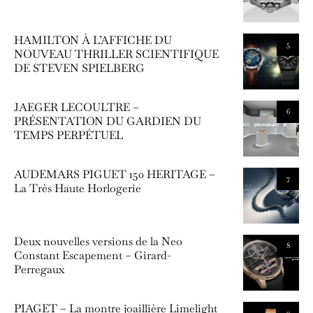
HAMILTON À L’AFFICHE DU
5
NOUVEAU THRILLER SCIENTIFIQUE
DE STEVEN SPIELBERG
JAEGER LECOULTRE –
6
PRÉSENTATION DU GARDIEN DU
TEMPS PERPÉTUEL
AUDEMARS PIGUET 150 HERITAGE –
7
La Très Haute Horlogerie
Deux nouvelles versions de la Neo
8
Constant Escapement – Girard-
Perregaux
PIAGET – La montre joaillière Limelight
9