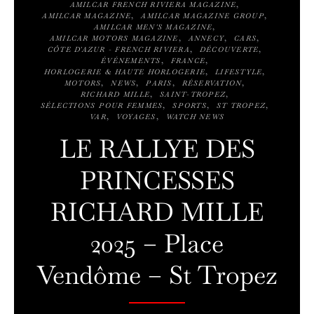
AMILCAR FRENCH RIVIERA MAGAZINE
AMILCAR MAGAZINE
AMILCAR MAGAZINE GROUP
AMILCAR MEN'S MAGAZINE
AMILCAR MOTORS MAGAZINE
ANNECY
CARS
CÔTE D'AZUR - FRENCH RIVIERA
DÉCOUVERTE
ÉVÉNEMENTS
FRANCE
HORLOGERIE & HAUTE HORLOGERIE
LIFESTYLE
MOTORS
NEWS
PARIS
RÉSERVATION
RICHARD MILLE
SAINT-TROPEZ
SÉLECTIONS POUR FEMMES
SPORTS
ST TROPEZ
VAR
VOYAGES
WATCH NEWS
LE RALLYE DES
PRINCESSES
RICHARD MILLE
2025 – Place
Vendôme – St Tropez