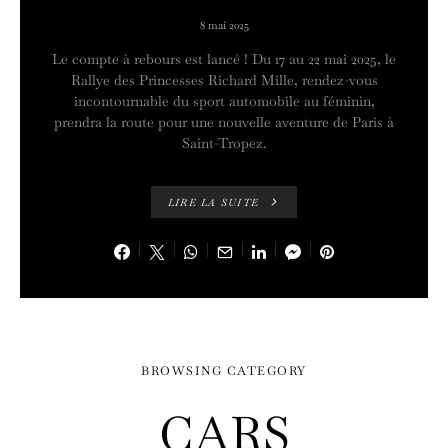
8 mai 2025
Le compte à rebours est lancé ! Du 17 au 22 mai 2025, le
Rallye des Princesses Richard Mille, rendez-vous
incontournable du sport automobile au féminin,
prendra la route pour une nouvelle aventure de Paris à
Saint-Tropez.
LIRE LA SUITE
BROWSING CATEGORY
CARS