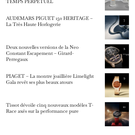
TEMPS PERPÉTUEL
AUDEMARS PIGUET 150 HERITAGE –
7
La Très Haute Horlogerie
Deux nouvelles versions de la Neo
8
Constant Escapement – Girard-
Perregaux
PIAGET – La montre joaillière Limelight
9
Gala revêt ses plus beaux atours
Tissot dévoile cinq nouveaux modèles T-
10
Race axés sur la performance pure