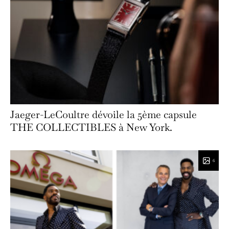
Jaeger-LeCoultre dévoile la 5ème capsule
THE COLLECTIBLES à New York.
6