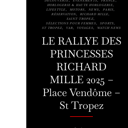
DÉCOUVERTE
ÉVÉNEMENTS
FRANCE
HORLOGERIE & HAUTE HORLOGERIE
LIFESTYLE
MOTORS
NEWS
PARIS
RÉSERVATION
RICHARD MILLE
SAINT-TROPEZ
SÉLECTIONS POUR FEMMES
SPORTS
ST TROPEZ
VAR
VOYAGES
WATCH NEWS
LE RALLYE DES
PRINCESSES
RICHARD
MILLE 2025 –
Place Vendôme –
St Tropez