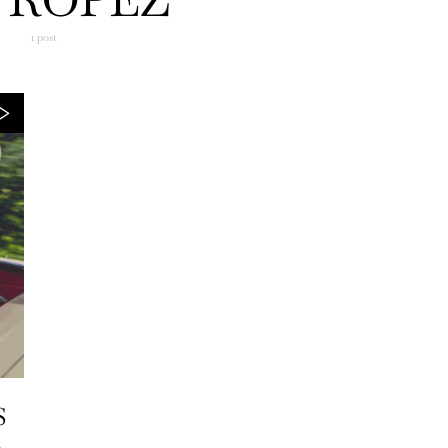
1 post
S
e