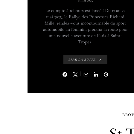
8 mai 2025
Le compte à rebours est lancé ! Du 17 au 22
mai 2025, le Rallye des Princesses Richard
Mille, rendez-vous incontournable du sport
automobile au féminin, prendra la route pour
une nouvelle aventure de Paris à Saint-
Tropez.
LIRE LA SUITE
BRO
St