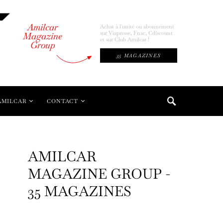
Amilcar
Achat à l'unité ou abonnement
sur Viapresse, Fnac, Cdiscount
Magazine
et sur Club Amilcar !
Group
35 MAGAZINES
AMILCAR
CONTACT
AMILCAR
MAGAZINE GROUP -
35 MAGAZINES