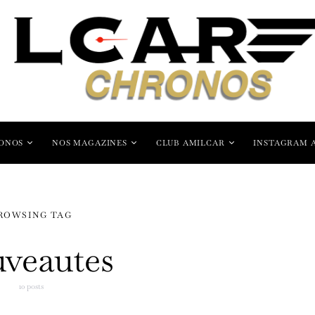
ONOS
NOS MAGAZINES
CLUB AMILCAR
INSTAGRAM 
ROWSING TAG
veautes
10 posts