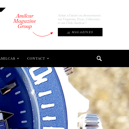
Amilcar
Achat à l'unité ou abonnement
sur Viapresse, Fnac, Cdiscount
Magazine
et sur Club Amilcar !
Group
35 MAGAZINES
AMILCAR
CONTACT